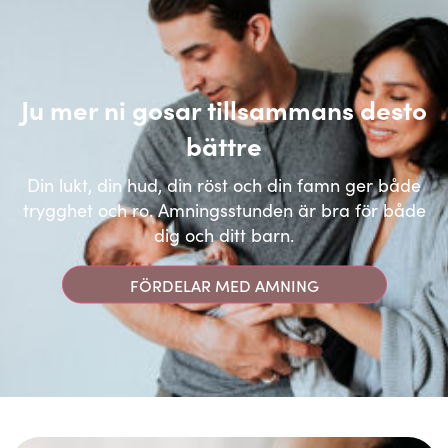
Ju mer ni gosar tillsammans desto
bättre
Din lukt, din hud, din röst och din famn ger både
trygghet och ro. Amningsstunden är bra för både
dig och ditt barn.
FÖRDELAR MED AMNING