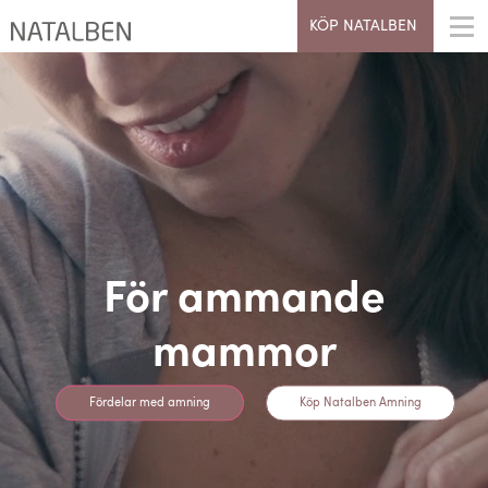
KÖP NATALBEN
För ammande
mammor
Fördelar med amning
Köp Natalben Amning