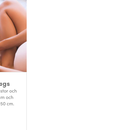
ags
 stor och
am och
 50 cm.