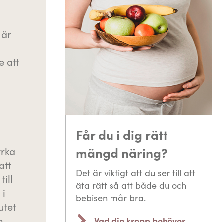
n
 är
 att
Får du i dig rätt
mängd näring?
yrka
att
Det är viktigt att du ser till att
ill
äta rätt så att både du och
 i
bebisen mår bra.
utet
e
Vad din kropp behöver