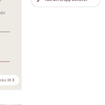
bör
ecka 38