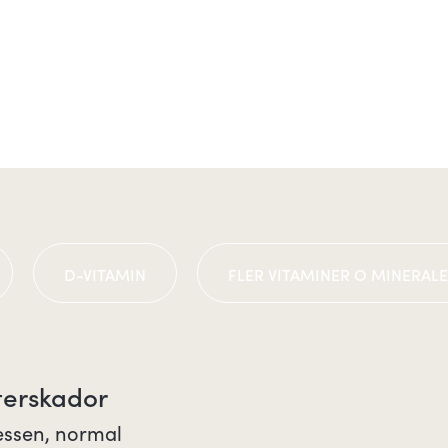
D-VITAMIN
FLER VITAMINER O MINERAL
sterskador
cessen, normal