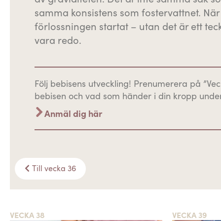
samma konsistens som fostervattnet. När 
förlossningen startat – utan det är ett te
vara redo.
Följ bebisens utveckling! Prenumerera på ”Vec
bebisen och vad som händer i din kropp under
Anmäl dig här
Till vecka 36
VECKA 38
VECKA 39