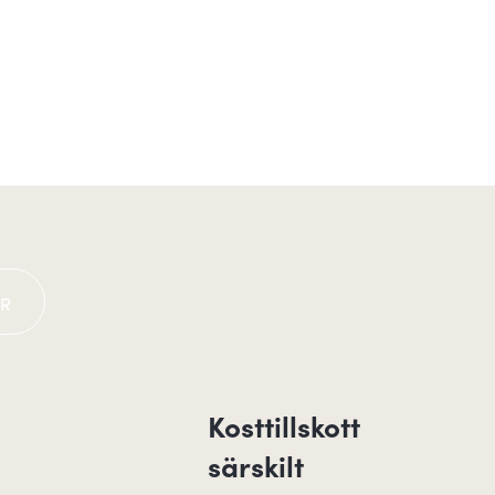
ER
Kosttillskott
särskilt