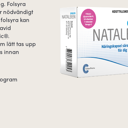
ng. Folsyra
är nödvändigt
å folsyra kan
avid
ic®.
m lätt tas upp
s innan
rogram