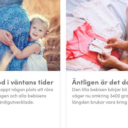
d i väntans tider
Äntligen är det d
nappt någon plats att röra
Den lilla bebisen börjar bli
agen och alla bebisens
väger nu omkring 3400 gr
ärdigutvecklade.
längden brukar vara kring