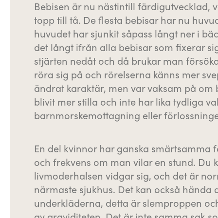
Bebisen är nu nästintill färdigutvecklad, 
topp till tå. De flesta bebisar har nu huvu
huvudet har sjunkit såpass långt ner i bäc
det långt ifrån alla bebisar som fixerar s
stjärten nedåt och då brukar man försök
röra sig på och rörelserna känns mer svep
ändrat karaktär, men var vaksam på om beb
blivit mer stilla och inte har lika tydliga
barnmorskemottagning eller förlossning
En del kvinnor har ganska smärtsamma fö
och frekvens om man vilar en stund. Du ka
livmoderhalsen vidgar sig, och det är norm
närmaste sjukhus. Det kan också hända att 
underkläderna, detta är slemproppen och 
av graviditeten. Det är inte samma sak so