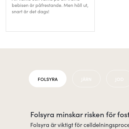
bebisen är påfrestande. Men håll ut,
snart är det dags!
FOLSYRA
JÄRN
JOD
Folsyra minskar risken för fo
Folsyra är viktigt för celldelningspro