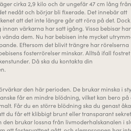
väger cirka 2,9 kilo och är ungefär 47 cm lång frå
det nedåt och börjar bli fixerade. Det innebär att
kenet att det inte längre går att röra på det. Dock
ig innan värkarna har satt igång. Vissa bebisar har
a vända dem. Nu har bebisen inte mycket utrymme
ande. Eftersom det blivit trängre har rörelserna
isens fosterrörelser minskar. Alltså ifall fostret
 vakenstunder. Då ska du kontakta din
en.
rvärkar den här perioden. De brukar minska i st
nske får en mindre blödning, vilket kan bero på 
alt. Får du en större blödning ska du genast åka t
du får ett klibbigt brunt eller transparant sekret
den brukar lossna från livmoderhalskanalen i sl
m att fostervattnet gått, och slemproppen har int