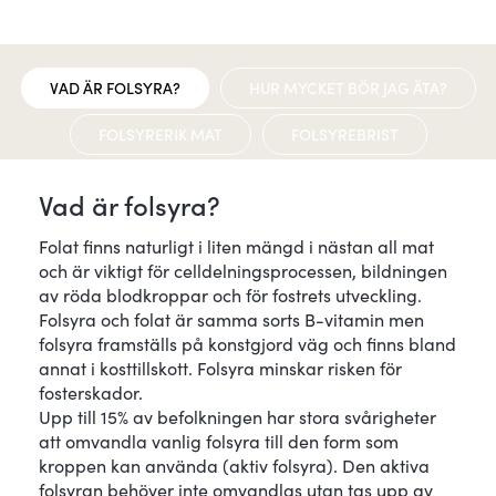
VAD ÄR FOLSYRA?
HUR MYCKET BÖR JAG ÄTA?
FOLSYRERIK MAT
FOLSYREBRIST
Vad är folsyra?
Folat finns naturligt i liten mängd i nästan all mat
och är viktigt för celldelningsprocessen, bildningen
av röda blodkroppar och för fostrets utveckling.
Folsyra och folat är samma sorts B-vitamin men
folsyra framställs på konstgjord väg och finns bland
annat i kosttillskott. Folsyra minskar risken för
fosterskador.
Upp till 15% av befolkningen har stora svårigheter
att omvandla vanlig folsyra till den form som
kroppen kan använda (aktiv folsyra). Den aktiva
folsyran behöver inte omvandlas utan tas upp av