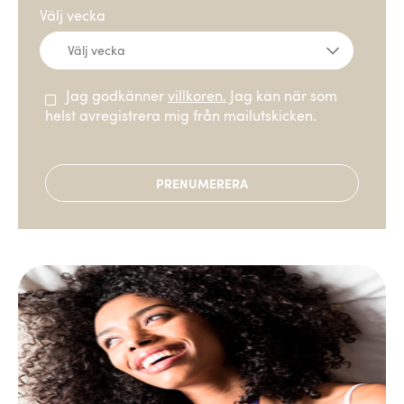
Välj vecka
Jag godkänner
villkoren.
Jag kan när som
helst avregistrera mig från mailutskicken.
PRENUMERERA